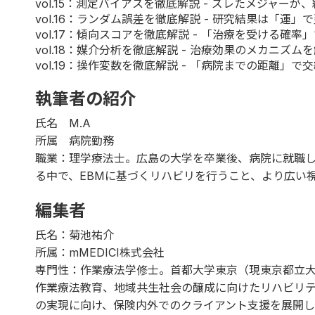
vol.15
：測定バイアスを徹底解説 - ズレたメジャーが、
vol.16
：ランダム誤差を徹底解説 - 研究結果は「運」で
vol.17
：傾向スコアを徹底解説 - 「治療を受ける確率
vol.18
：媒介分析を徹底解説 - 治療効果のメカニズム
vol.19
：操作変数を徹底解説 - 「病院までの距離」で
執筆者の紹介
氏名 M.A
所属 病院勤務
職業：理学療法士。広島の大学を卒業後、病院に就職
る中で、EBMに基づくリハビリを行うこと、より広い視
編集者
氏名：菊池祐介
所属：mMEDICI株式会社
専門性：作業療法学修士。首都大学東京（現東京都立
作業療法教育、地域共生社会の醸成に向けたリハビリ
の実現に向け、保険内外でのクライアント支援を展開し