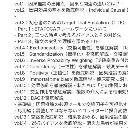
vol.1
：因果推論の出発点 - 因果と関連の違いとは？ -
vol.2
：因果効果の基本を徹底解説 - Individual Causa
-
vol.3：初心者のためのTarget Trial Emulation（TTE）
-
Part 1
; ETAFOCAフレームワークについて
-
Part 2
; 三つの時点で考えるバイアスとその対処法
-
Part 3
; 論文の実例で理解を深めるTTE
vol.4
：Exchangeability（交換可能性）を徹底解説 -
vol.5
：Standardization（標準化）を徹底解説 - 
vol.6
：Inverse Probability Weighting（
vol.7
：Consistency（一致性）を徹底解説 - 観
vol.8
：Positivity（正値性）を徹底解説 - 因果推論の
vol.9
：Immortal time biasを徹底解説 - 臨床研究
vol.10
：効果修飾を徹底解説 - 私たちは「どの集団にお
vol.11
：交互作用を徹底解説 - 複数の介入による相乗効果
vol.12：DAGを徹底解説
-
基礎編
；因果推論の必須ツールで交絡因子を可視化す
-
応用編
；調整してはならない？コライダーと媒介変数
vol.13
：交絡を徹底解説 - 結果を歪める、因果推論の最
vol.14
：選択バイアスを徹底解説 - 消えた患者が結果