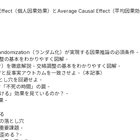
l Effect（個人因果効果）とAverage Causal Effect（平
 Randomization（ランダム化）が実現する因果推論の必須条件 -
交絡調整の基本をわかりやすく図解 -
逆確率重み付け）を徹底解説 - 交絡調整の基本をわかりやすく図解 -
測データと反事実アウトカムを一致させよ -（本記事）
落とし穴を回避せよ -
に潜む「不死の時間」の罠 -
ける」効果を見ているのか？ -
 -
る
の落とし穴
重要課題 -
を歪める？-