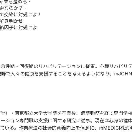
結果を歪める -
歪むのか？ -
」で交絡に対処せよ！
を解き明かせ
交絡因子に対処せよ
し急性期・回復期のリハビリテーションに従事。心臓リハビリ
野で人々の健康を支援することを考えるようになり、mJOHN
大学）・東京都立大学大学院を卒業後、病院勤務を経て専門学
テーション専門職の支援に関する研究に従事。現在は心身の健
ている。作業療法の社会的意義向上を信念に、mMEDICI株式