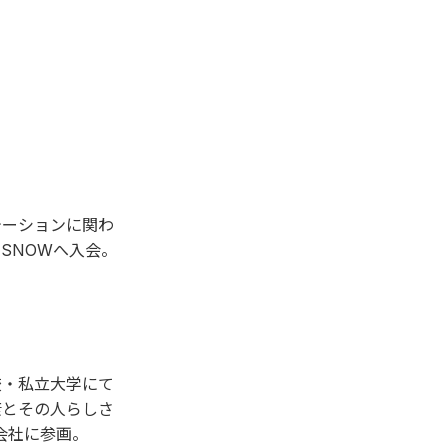
テーションに関わ
SNOWへ入会。
校・私立大学にて
康とその人らしさ
会社に参画。