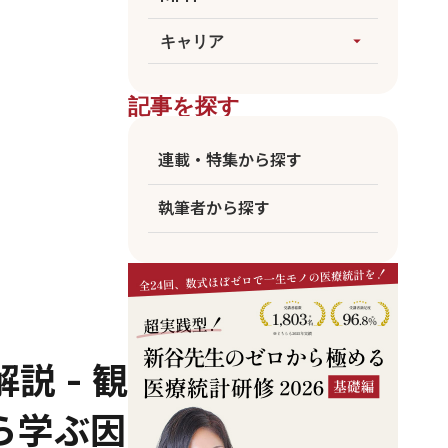
論文執筆
生成AI
すべてを見る
キャリア
arrow_drop_up
医療統計
臨床
海外大MPH
すべてを見る
ビジネス
記事を探す
国公立MPH
医師
東大MPH
看護師
連載・特集から探す
京大MPH
リハビリ
執筆者から探す
コメディカル
アカデミア
企業職員
説 - 観
ら学ぶ因