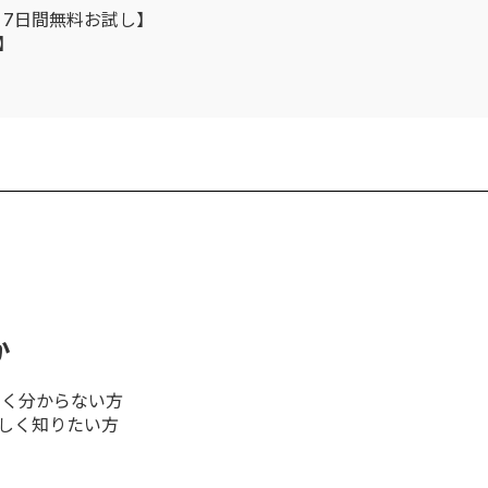
：7日間無料お試し】
】
か
よく分からない方
詳しく知りたい方