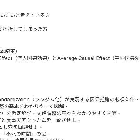
行いたいと考えている方
学したが挫折してしまった方
（本記事）
l Effect（個人因果効果）とAverage Causal Effect（平
）
 Randomization（ランダム化）が実現する因果推論の必須条件 -
交絡調整の基本をわかりやすく図解 -
逆確率重み付け）を徹底解説 - 交絡調整の基本をわかりやすく図解 -
データと反事実アウトカムを一致させよ -
落とし穴を回避せよ -
に潜む「不死の時間」の罠 -