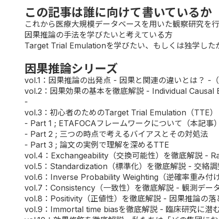
この記事は誰に向けて書いているか
これから医療大規模データベースを用いた観察研究を
因果推論の手法を学びたいと考えている方
Target Trial Emulationを学びたい、もしくは独
因果推論シリーズ
vol.1
：因果推論の出発点 - 因果と関連の違いとは？ -
vol.2
：因果効果の基本を徹底解説 - Individual Causa
-
vol.3：初心者のためのTarget Trial Emulation（TTE）
-
Part 1
; ETAFOCAフレームワークについて（本記事
-
Part 2
; 三つの時点で考えるバイアスとその対処法
-
Part 3
; 論文の実例で理解を深めるTTE
vol.4
：Exchangeability（交換可能性）を徹底解説 -
vol.5
：Standardization（標準化）を徹底解説 - 
vol.6
：Inverse Probability Weighting（
vol.7
：Consistency（一致性）を徹底解説 - 観測
vol.8
：Positivity（正値性）を徹底解説 - 因果推論の
vol.9
：Immortal time biasを徹底解説 - 臨床研究