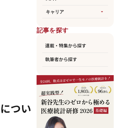
論文執筆
生成AI
すべてを見る
キャリア
arrow_drop_up
医療統計
臨床
海外大MPH
すべてを見る
ビジネス
記事を探す
国公立MPH
医師
東大MPH
看護師
連載・特集から探す
京大MPH
リハビリ
執筆者から探す
コメディカル
アカデミア
企業職員
Aについ