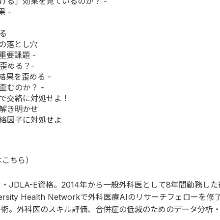
ける」効果を見ているのか？ -
 -
る
の落とし穴
重要課題 -
を歪める？-
結果を歪める -
歪むのか？ -
」で交絡に対処せよ！
を解き明かせ
交絡因子に対処せよ
は
こちら
）
JDLA-E資格。2014年から一般外科医として8年間勤務し
ty Health Networkで外科医療AIのリサーチフェローを修了
術。外科医のスキル評価、合併症の低減のためのデータ分析・