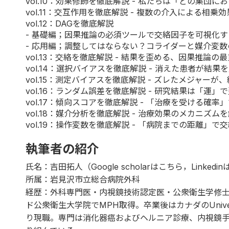
vol.10
：効果修飾を徹底解説 - 私たちは「どの集団にお
vol.11
：交互作用を徹底解説 - 複数の介入による相乗効果
vol.12：DAGを徹底解説
-
基礎編
；因果推論の必須ツールで交絡因子を可視化す
-
応用編
；調整してはならない？コライダーと媒介変数
vol.13
：交絡を徹底解説 - 結果を歪める、因果推論の最
vol.14
：選択バイアスを徹底解説 - 消えた患者が結果
vol.15
：測定バイアスを徹底解説 - ズレたメジャーが、
vol.16
：ランダム誤差を徹底解説 - 研究結果は「運」で
vol.17
：傾向スコアを徹底解説 - 「治療を受ける確率
vol.18
：媒介分析を徹底解説 - 治療効果のメカニズム
vol.19
：操作変数を徹底解説 - 「病院までの距離」で
執筆者の紹介
氏名：吉田拓人（Google scholarは
こちら
，Linkedin
所属：岩見沢市立総合病院外科
経歴：外科専門医・内視鏡技術認定医・公衆衛生学修士・
ド公衆衛生大学院でMPH取得。卒業後はカナダのUniversi
り現職。専門は消化器癌およびヘルニア診療、内視鏡手