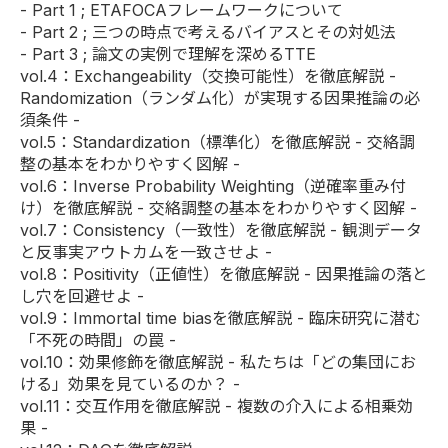
-
Part 1
; ETAFOCAフレームワークについて
-
Part 2
; 三つの時点で考えるバイアスとその対処法
-
Part 3
; 論文の実例で理解を深めるTTE
vol.4
：Exchangeability（交換可能性）を徹底解説 -
Randomization（ランダム化）が実現する因果推論の必
須条件 -
vol.5
：Standardization（標準化）を徹底解説 - 交絡調
整の基本をわかりやすく図解 -
vol.6
：Inverse Probability Weighting（逆確率重み付
け）を徹底解説 - 交絡調整の基本をわかりやすく図解 -
vol.7
：Consistency（一致性）を徹底解説 - 観測データ
と反事実アウトカムを一致させよ -
vol.8
：Positivity（正値性）を徹底解説 - 因果推論の落と
し穴を回避せよ -
vol.9
：Immortal time biasを徹底解説 - 臨床研究に潜む
「不死の時間」の罠 -
vol.10
：効果修飾を徹底解説 - 私たちは「どの集団にお
ける」効果を見ているのか？ -
vol.11
：交互作用を徹底解説 - 複数の介入による相乗効
果 -