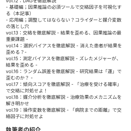
vol.12：DAGを徹底解説
-
基礎編
；因果推論の必須ツールで交絡因子を可視化す
る（本記事）
-
応用編
；調整してはならない？コライダーと媒介変数
の落とし穴
vol.13
：交絡を徹底解説 - 結果を歪める、因果推論の最
重要課題 -
vol.14
：選択バイアスを徹底解説 - 消えた患者が結果を
歪める？-
vol.15
：測定バイアスを徹底解説 - ズレたメジャーが、
結果を歪める -
vol.16
：ランダム誤差を徹底解説 - 研究結果は「運」で
歪むのか？ -
vol.17
：傾向スコアを徹底解説 - 「治療を受ける確率」
で交絡に対処せよ！
vol.18
：媒介分析を徹底解説 - 治療効果のメカニズムを
解き明かせ
vol.19
：操作変数を徹底解説 - 「病院までの距離」で交
絡因子に対処せよ
執筆者の紹介