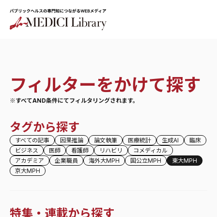
フィルターをかけて探す
※すべてAND条件にてフィルタリングされます。
タグから探す
すべての記事
因果推論
論文執筆
医療統計
生成AI
臨床
ビジネス
医師
看護師
リハビリ
コメディカル
アカデミア
企業職員
海外大MPH
国公立MPH
東大MPH
京大MPH
特集・連載から探す