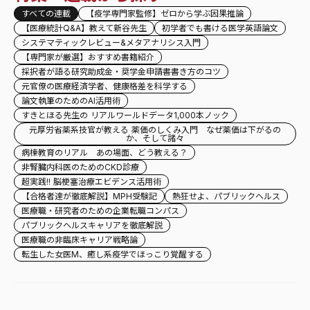
すべての連載
【疫学専門家監修】ゼロから学ぶ因果推論
【医療統計Q&A】教えて新谷先生
初学者でも書ける医学英語論文
システマティックレビュー&メタアナリシス入門
【専門家が厳選】おすすめ書籍紹介
採択者が語る研究助成金・奨学金申請書書き方のコツ
元官僚の医療経済学者、健康格差を科学する
論文執筆のためのAI活用術
すきとほる先生の リアルワールドデータ1,000本ノック
元厚労省薬系技官が教える 薬価のしくみ入門 なぜ薬価は下がるの
か、そして諸々
病棟教育のリアル あの場面、どう教える？
非腎臓内科医のためのCKD診療
超実践!! 脳梗塞治療エビデンス活用術
【合格者達が徹底解説】MPH受験記
熱狂せよ、パブリックヘルス
医療職・研究者のための企業転職コンパス
パブリックヘルスキャリアを徹底解説
医療職の非臨床キャリア戦略論
転生した女医M、癒し系疫学でほっこり覚醒する